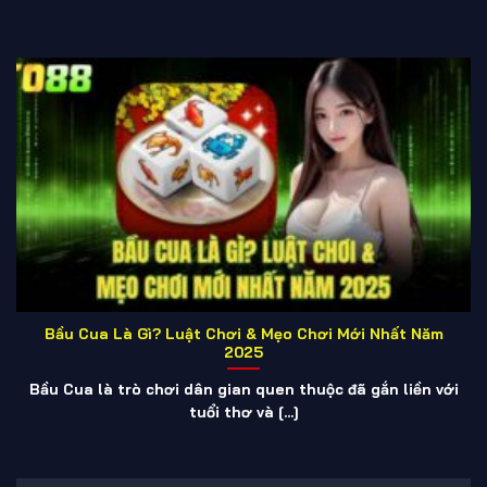
THÔNG TIN TOÀN CẢNH VỀ FOR88
Có gì trong tin FOR88 mỗi ngày?
Tin tức FOR88 liên tục cập nhật từng giây từng
phút nhằm đáp ứng tốt nhất nhu cầu cá nhân cũng
như dòng chảy thông tin mỗi ngày. Nắm bắt dữ liệu
hàng ngày đem tới vô số dữ liệu bổ ích như:
Bầu Cua Là Gì? Luật Chơi & Mẹo Chơi Mới Nhất Năm
2025
Sự kiện ưu đãi: Tại đây, người chơi dễ dàng biết
được toàn bộ chương trình khuyến mãi lớn nào
Bầu Cua là trò chơi dân gian quen thuộc đã gắn liền với
đang diễn ra và kịp thời tham gia nhận thưởng
tuổi thơ và [...]
nhanh chóng.
Game hay chất lượng: Chuyên mục còn giới thiệu