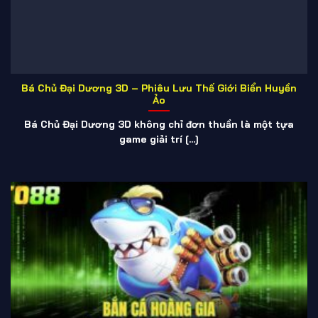
Chuyên mục sẽ liên tục cập nhật bài viết mới với
đa dạng chủ đề để hội viên thuận tiện tìm hiểu. Để
có thể theo dõi dễ dàng và không bỏ lỡ những
thông tin nóng sốt, bạn cần lưu ý một số điều gồm:
Bá Chủ Đại Dương 3D – Phiêu Lưu Thế Giới Biển Huyền
Ảo
Chủ động truy cập đúng địa chỉ của nhà cái qua
link web để có những dữ liệu chuẩn xác và khách
Bá Chủ Đại Dương 3D không chỉ đơn thuần là một tựa
quan nhất.
game giải trí [...]
Bật tính năng báo tin mới về tài khoản để liên tục
cập nhật dữ liệu và không bỏ lỡ bất cứ sự kiện hot
nào.
F5 liên tục để hiển thị các bài viết mới nhất tại mọi
thời điểm trong ngày.
Lời kết
Mục tin tức FOR88 bao gồm mọi thông tin liên
quan đến dịch vụ, sản phẩm cũng như nhiều bài viết