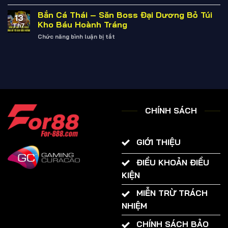
Lô
Chơi
Nhuận
đọc?
Đề
Bắn Cá Thái – Săn Boss Đại Dương Bỏ Túi
&
Tăng
13
3
Mẹo
Kho Báu Hoành Tráng
Liên
Th7
Miền
Chơi
Tục
ở
Chức năng bình luận bị tắt
–
Mới
Bắn
Bỏ
Nhất
Cá
Túi
Năm
Thái
Số
2025
–
Đẹp
Săn
Trúng
Boss
Đậm
Đại
Giải
Dương
Độc
CHÍNH SÁCH
Bỏ
Đắc
Túi
Mỗi
Kho
Ngày
Báu
GIỚI THIỆU
Hoành
Tráng
ĐIỀU KHOẢN ĐIỀU
KIỆN
MIỄN TRỪ TRÁCH
NHIỆM
CHÍNH SÁCH BẢO