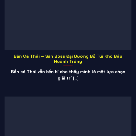
hơn để hội viên nắm bắt dễ dàng, có cái nhìn đa
chiều nhất. Trường hợp lỗi kết nối, bạn nên truy
cập từ link dự phòng hoặc chờ đợi một vài giây rồi
tiến hành vào lại.
Bắn Cá Thái – Săn Boss Đại Dương Bỏ Túi Kho Báu
Hoành Tráng
Bắn cá Thái vẫn bền bỉ cho thấy mình là một lựa chọn
giải trí [...]
CÁCH THEO DÕI BÀI VIẾT ĐƠN GIẢN
Những lưu ý quan trọng khi theo dõi tin
tức FOR88