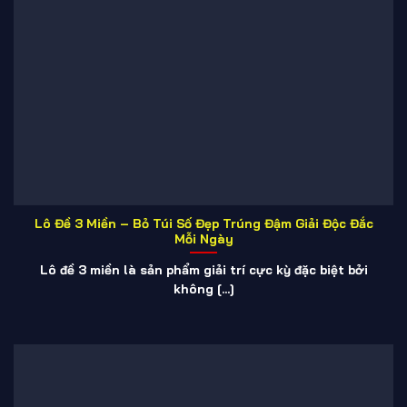
sản phẩm cá cược mới hoặc sắp ra mắt. Qua đó,
người chơi cũng chuẩn bị tâm lý sẵn sàng trải
nghiệm.
Kinh nghiệm đặt cược chuẩn: Chuyên mục còn chia
sẻ những chiến thuật, lời khuyên đặt cược từ
chuyên gia giúp tân binh nắm bắt chiến thắng, lợi
thế nhanh gọn khi vui chơi. Qua đó đầu tư sinh lời
bền vững, không lo lỗ vốn.
Nhận định tổng quan từ chuyên gia về sản phẩm,
Lô Đề 3 Miền – Bỏ Túi Số Đẹp Trúng Đậm Giải Độc Đắc
thị trường cá cược trực tuyến.
Mỗi Ngày
Lô đề 3 miền là sản phẩm giải trí cực kỳ đặc biệt bởi
Cách cập nhật tin tức FOR88 nhanh, chuẩn
không [...]
Mỗi ngày, chuyên trang đều lên mọi người cần chủ
động truy cập mỗi ngày vào thời điểm nhất định để
không bỏ lỡ bất cứ dữ liệu quan trọng nào.
Đối với chương trình lớn, thông tin đưa ra nhiều