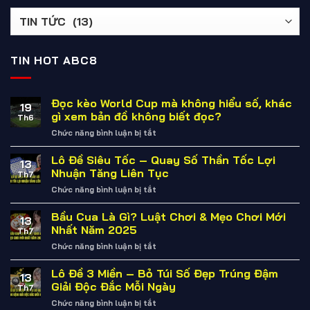
Danh
mục
TIN HOT ABC8
Đọc kèo World Cup mà không hiểu số, khác
19
gì xem bản đồ không biết đọc?
Th6
ở
Chức năng bình luận bị tắt
Đọc
kèo
Lô Đề Siêu Tốc – Quay Số Thần Tốc Lợi
13
World
Nhuận Tăng Liên Tục
Th7
Cup
ở
Chức năng bình luận bị tắt
mà
Lô
không
Đề
Bầu Cua Là Gì? Luật Chơi & Mẹo Chơi Mới
hiểu
13
Siêu
số,
Nhất Năm 2025
Th7
Tốc
khác
ở
Chức năng bình luận bị tắt
–
gì
Bầu
Quay
xem
Cua
Lô Đề 3 Miền – Bỏ Túi Số Đẹp Trúng Đậm
Số
bản
13
Là
Thần
Giải Độc Đắc Mỗi Ngày
đồ
Th7
Gì?
Tốc
không
ở
Chức năng bình luận bị tắt
Luật
Lợi
biết