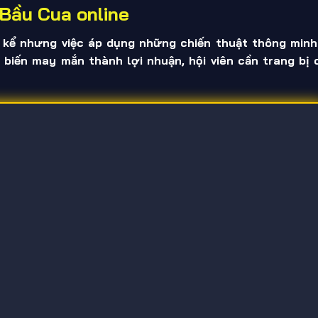
Bầu Cua online
 kể nhưng việc áp dụng những chiến thuật thông minh
 biến may mắn thành lợi nhuận, hội viên cần trang bị