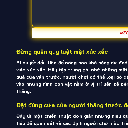
MẸO
Đừng quên quy luật mặt xúc xắc
Bí quyết đầu tiên để nâng cao khả năng dự đoá
viên xúc xắc. Hãy tập trung ghi nhớ những mặt 
quả của ván trước, người chơi có thể loại bỏ c
vào những hình con vật nằm ở vị trí liền kề b
thắng.
Đặt đúng cửa của người thắng trước đ
Đây là một chiến thuật đơn giản nhưng hiệu q
tiếp để quan sát và xác định người chơi nào tr