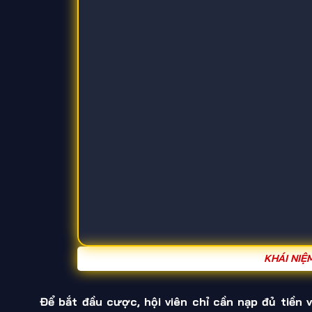
KHÁI NIỆ
Để bắt đầu cược, hội viên chỉ cần nạp đủ tiền 