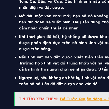
Tôm, Cá, Bầu, và Cua. Các hình ảnh này cũ
nhận diện và đặt cược.
Mở đầu một ván chơi mới, bạn sẽ có khoảng 
bạn dự đoán sẽ xuất hiện. Hãy tận dụng thờ
cảm hoặc chiến thuật cá nhân.
Khi thời gian đã hết, hệ thống sẽ được khở
được phân định dựa trên số hình linh vật x
cược trên bảng.
Nếu linh vật bạn đặt cược xuất hiện trên mộ
Trường hợp linh vật đó trùng khớp với hai vi
cả ba hình thì người chơi sẽ nhận được 3 lần
Ngược lại, nếu không có bất kỳ linh vật nào 
toàn bộ số tiền đã đặt cược cho ván đó.
TIN TỨC XEM THÊM:
Bá Tước Quyền Năng – 