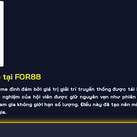
 tại FOR88
 đình đám bởi giá trị giải trí truyền thống được tái
i nghiệm của hội viên được giữ nguyên vẹn như phiên
am gia không giới hạn số lượng. Điều này đã tạo nên 
ia.