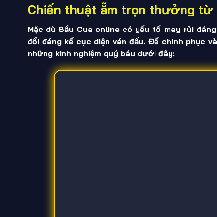
Chiến thuật ẵm trọn thưởng từ 
Mặc dù Bầu Cua online có yếu tố may rủi đáng
đổi đáng kể cục diện ván đấu. Để chinh phục và
những kinh nghiệm quý báu dưới đây: