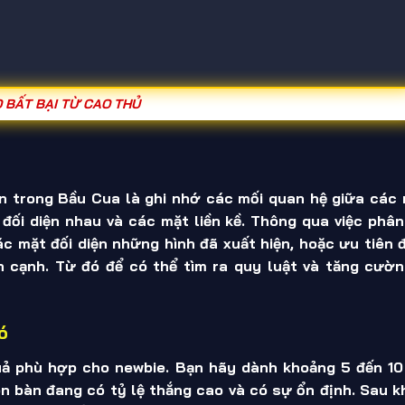
 BẤT BẠI TỪ CAO THỦ
n trong Bầu Cua là ghi nhớ các mối quan hệ giữa các 
đối diện nhau và các mặt liền kề. Thông qua việc phân
ác mặt đối diện những hình đã xuất hiện, hoặc ưu tiên
ên cạnh. Từ đó để có thể tìm ra quy luật và tăng cườ
ó
uả phù hợp cho newbie. Bạn hãy dành khoảng 5 đến 10 
ên bàn đang có tỷ lệ thắng cao và có sự ổn định. Sau k