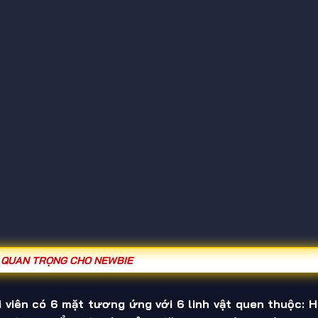
 QUAN TRỌNG CHO NEWBIE
i viên có 6 mặt tương ứng với 6 linh vật quen thuộc: 