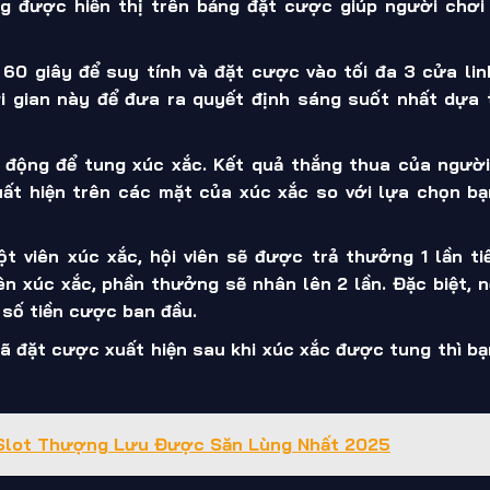
ng được hiển thị trên bảng đặt cược giúp người chơi
60 giây để suy tính và đặt cược vào tối đa 3 cửa lin
i gian này để đưa ra quyết định sáng suốt nhất dựa t
i động để tung xúc xắc. Kết quả thắng thua của người
uất hiện trên các mặt của xúc xắc so với lựa chọn bạ
t viên xúc xắc, hội viên sẽ được trả thưởng 1 lần ti
ên xúc xắc, phần thưởng sẽ nhân lên 2 lần. Đặc biệt, 
 số tiền cược ban đầu.
đã đặt cược xuất hiện sau khi xúc xắc được tung thì b
Slot Thượng Lưu Được Săn Lùng Nhất 2025