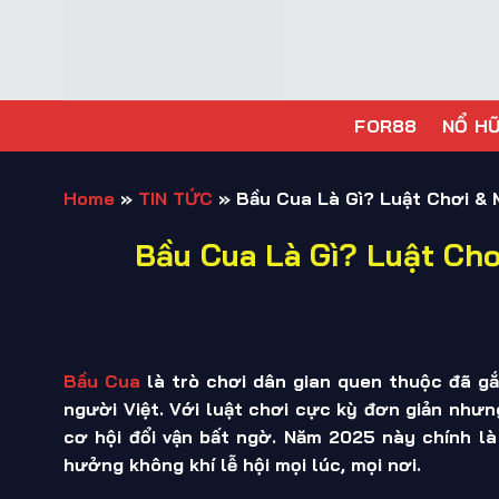
Chuyển
đến
nội
dung
FOR88
NỔ H
Home
»
TIN TỨC
»
Bầu Cua Là Gì? Luật Chơi &
Bầu Cua Là Gì? Luật Ch
Bầu Cua
là trò chơi dân gian quen thuộc đã gắn
người Việt. Với luật chơi cực kỳ đơn giản nhưn
cơ hội đổi vận bất ngờ. Năm 2025 này chính là 
hưởng không khí lễ hội mọi lúc, mọi nơi.