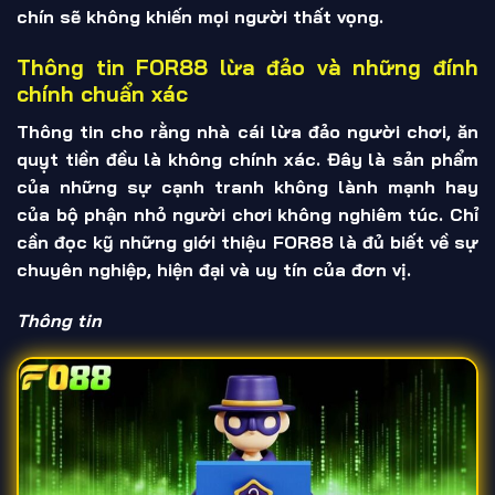
chín sẽ không khiến mọi người thất vọng.
Thông tin FOR88 lừa đảo và những đính
chính chuẩn xác
Thông tin cho rằng nhà cái lừa đảo người chơi, ăn
quỵt tiền đều là không chính xác. Đây là sản phẩm
của những sự cạnh tranh không lành mạnh hay
của bộ phận nhỏ người chơi không nghiêm túc. Chỉ
cần đọc kỹ những giới thiệu FOR88 là đủ biết về sự
chuyên nghiệp, hiện đại và uy tín của đơn vị.
Thông tin