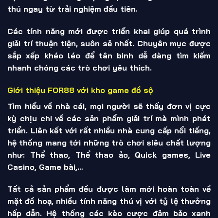
thú ngay từ trải nghiệm đầu tiên.
Các tính năng mới được triển khai giúp quá trình
giải trí thuận tiện, suôn sẻ nhất. Chuyên mục được
sắp xếp khéo léo để tân binh dễ dàng tìm kiếm
nhanh chóng các trò chơi yêu thích.
Giới thiệu FOR88 với kho game đồ sộ
Tìm hiểu về nhà cái, mọi người sẽ thấy đơn vị cực
kỳ chịu chi về các sản phẩm giải trí mà mình phát
triển. Liên kết với rất nhiều nhà cung cấp nổi tiếng,
hệ thống mang tới những trò chơi siêu chất lượng
như: Thể thao, Thể thao ảo, Quick games, Live
Casino, Game bài,…
Tất cả sản phẩm đều được làm mới hoàn toàn về
mặt đồ hoạ, nhiều tính năng thú vị với tỷ lệ thưởng
hấp dẫn. Hệ thống các kèo cược đảm bảo xanh