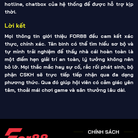
hotline, chatbox của hệ thống để được hỗ trợ kịp
thời.
Lời kết
Mọi thông tin giới thiệu FOR88 đều cam kết xác
thực, chính xác. Tân binh có thể tìm hiểu sơ bộ và
tự mình trải nghiệm để thấy nhà cái hoàn toàn là
một điểm hẹn giải trí an toàn, lý tưởng không nên
bỏ lỡ. Mọi thắc mắc hay sự cố, rắc rối phát sinh, bộ
phận CSKH sẽ trực tiếp tiếp nhận qua đa dạng
phương thức. Qua đó giúp hội viên có cảm giác yên
tâm, thoải mái chơi game và săn thưởng lâu dài.
CHÍNH SÁCH