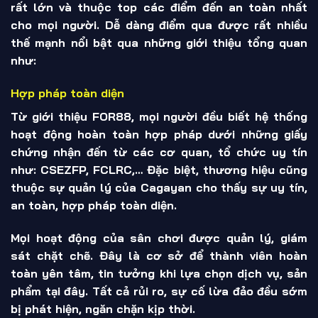
rất lớn và thuộc top các điểm đến an toàn nhất
cho mọi người. Dễ dàng điểm qua được rất nhiều
thế mạnh nổi bật qua những giới thiệu tổng quan
như:
Hợp pháp toàn diện
Từ giới thiệu FOR88, mọi người đều biết hệ thống
hoạt động hoàn toàn hợp pháp dưới những giấy
chứng nhận đến từ các cơ quan, tổ chức uy tín
như: CSEZFP, FCLRC,… Đặc biệt, thương hiệu cũng
thuộc sự quản lý của Cagayan cho thấy sự uy tín,
an toàn, hợp pháp toàn diện.
Mọi hoạt động của sân chơi được quản lý, giám
sát chặt chẽ. Đây là cơ sở để thành viên hoàn
toàn yên tâm, tin tưởng khi lựa chọn dịch vụ, sản
phẩm tại đây. Tất cả rủi ro, sự cố lừa đảo đều sớm
bị phát hiện, ngăn chặn kịp thời.