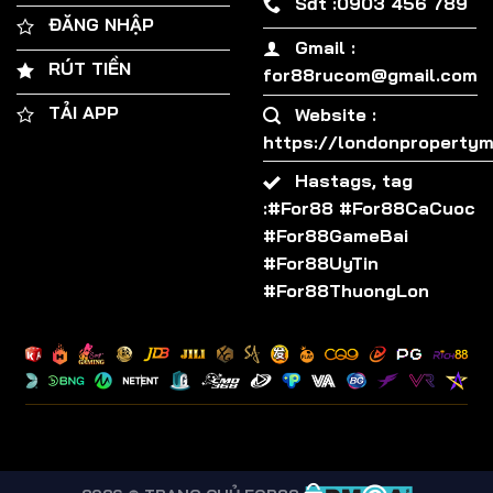
Sđt :0903 456 789
ĐĂNG NHẬP
Gmail :
RÚT TIỀN
for88rucom@gmail.com
TẢI APP
Website :
https://londonproperty
Hastags, tag
:#For88 #For88CaCuoc
#For88GameBai
#For88UyTin
#For88ThuongLon