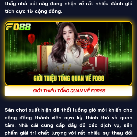
thấy nhà cái này đang nhận về rất nhiều đánh giá
tích cực từ cộng đồng.
GIỚI THIỆU TỔNG QUAN VỀ FOR88
Sân chơi xuất hiện đã thổi luồng gió mới khiến cho
cộng đồng thành viên cực kỳ thích thú và quan
tâm. Nhà cái cung cấp đầy đủ các dịch vụ, sản
phẩm giải trí chất lượng với rất nhiều sự thay đổi