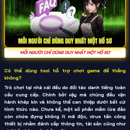
MỖI NGƯỜI CHỈ DÙNG DUY NHẤT MỘT HỒ SƠ
Có thể dùng tool hỗ trợ chơi game để thắng
không?
Trò chơi tại nhà cái đều do đối tác danh tiếng toàn
cầu cung cấp. Chính bởi vậy mà chúng đều vận
hành khép kín và không thể can thiệp dưới bất cứ
hình thức nào. Chưa kể, một số phần mềm lừa đảo
còn chứa đựng không ít mã độc, virus tấn công
thiết bị nhằm đánh cắp thông tin, tài sản cũng như