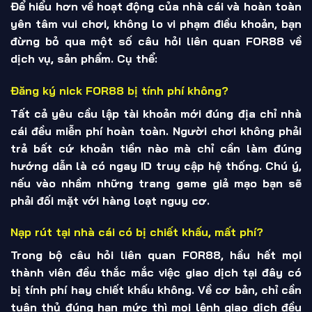
Để hiểu hơn về hoạt động của nhà cái và hoàn toàn
yên tâm vui chơi, không lo vi phạm điều khoản, bạn
đừng bỏ qua một số câu hỏi liên quan FOR88 về
dịch vụ, sản phẩm. Cụ thể:
Đăng ký nick FOR88 bị tính phí không?
Tất cả yêu cầu lập tài khoản mới đúng địa chỉ nhà
cái đều miễn phí hoàn toàn. Người chơi không phải
trả bất cứ khoản tiền nào mà chỉ cần làm đúng
hướng dẫn là có ngay ID truy cập hệ thống. Chú ý,
nếu vào nhầm những trang game giả mạo bạn sẽ
phải đối mặt với hàng loạt nguy cơ.
Nạp rút tại nhà cái có bị chiết khấu, mất phí?
Trong bộ câu hỏi liên quan FOR88, hầu hết mọi
thành viên đều thắc mắc việc giao dịch tại đây có
bị tính phí hay chiết khấu không. Về cơ bản, chỉ cần
tuân thủ đúng hạn mức thì mọi lệnh giao dịch đều