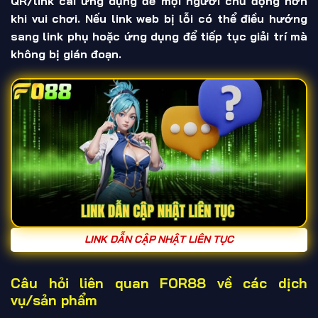
QR/link cài ứng dụng để mọi người chủ động hơn
khi vui chơi. Nếu link web bị lỗi có thể điều hướng
sang link phụ hoặc ứng dụng để tiếp tục giải trí mà
không bị gián đoạn.
LINK DẪN CẬP NHẬT LIÊN TỤC
Câu hỏi liên quan FOR88 về các dịch
vụ/sản phẩm