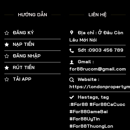
HƯỚNG DẪN
LIÊN HỆ
ĐĂNG KÝ
Địa chỉ : Ở Đâu Còn
Lâu Mới Nói
NẠP TIỀN
Sđt :0903 456 789
ĐĂNG NHẬP
Gmail :
RÚT TIỀN
for88rucom@gmail.com
TẢI APP
Website :
https://londonproperty
Hastags, tag
:#For88 #For88CaCuoc
#For88GameBai
#For88UyTin
#For88ThuongLon