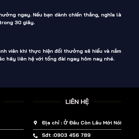
thưởng ngay. Nếu bạn dành chiến thắng, nghĩa là
trong 30 giây.
nh viên khi thực hiện đổi thưởng sẽ hiểu và nắm
c hãy liên hệ với tổng đài ngay hôm nay nhé.
LIÊN HỆ
Địa chỉ : Ở Đâu Còn Lâu Mới Nói
Sđt :0903 456 789