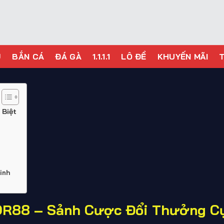
Ũ
BẮN CÁ
ĐÁ GÀ
1.1.1.1
LÔ ĐỀ
KHUYẾN MÃI
T
 Biệt
binh
OR88 – Sảnh Cược Đổi Thưởng Cự