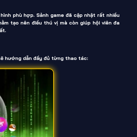
 hình phù hợp. Sảnh game đã cập nhật rất nhiều
m tạo nên điều thú vị mà còn giúp hội viên đa
ất.
sẽ hướng dẫn đầy đủ từng thao tác: