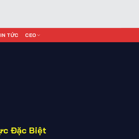
IN TỨC
CEO
c Đặc Biệt