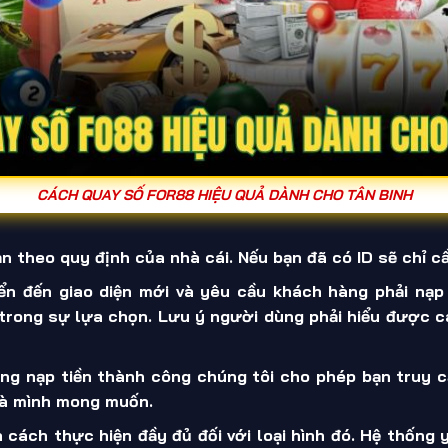
CÁCH QUAY SỐ FOR88 HIỆU QUẢ DÀNH CHO TÂN BINH
n theo quy định của nhà cái. Nếu bạn đã có ID sẽ chỉ c
n đến giao diện mới và yêu cầu khách hàng phải nạp t
rong sự lựa chọn. Lưu ý người dùng phải hiểu được cá
g nạp tiền thành công chúng tôi cho phép bạn truy cậ
mà mình mong muốn.
à cách thực hiện đầy đủ đối với loại hình đó. Hệ thốn